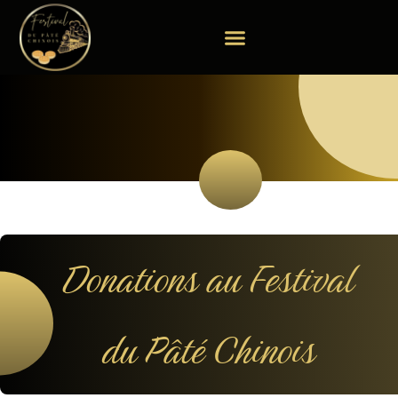
Aller
au
contenu
Donations au Festival
du Pâté Chinois