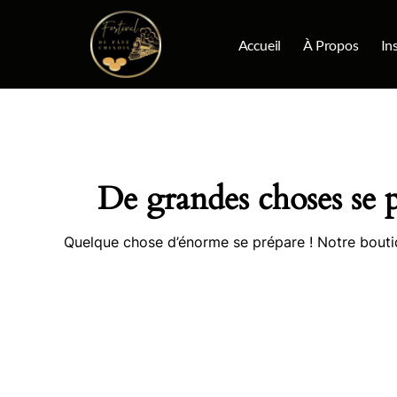
Aller
au
Accueil
À Propos
In
contenu
De grandes choses se p
Quelque chose d’énorme se prépare ! Notre boutiqu